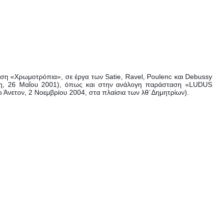
ταση «Χρωμοτρόπια», σε έργα των Satie, Ravel, Poulenc και Debussy
νίκη, 26 Μαΐου 2001), όπως και στην ανάλογη παράσταση «LUDUS
 Άνετον, 2 Νοεμβρίου 2004, στα πλαίσια των λθ΄Δημητρίων).