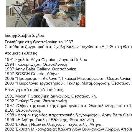
Ιωσήφ Χαλβατζόγλου
Γεννήθηκε στη Θεσσαλονίκη το 1967.
Σπούδασε ζωγραφική στη Σχολή Καλών Τεχνών του Α.Π.Θ. στη Θεσ
Ατομικές εκθέσεις
1991 Σχολείο Ρήγα Φεραίου, Ζαγορά Πηλίου
1994 Γκαλερί Ώχρα, Θεσσαλονίκη
1997 Anny Balta Gallery, Θεσσαλονίκη
1997 BOSCH Galerie, Αθήνα
2005 “Προορισμοί... Διάλογοι”, Γκαλερί Μεταμόρφωση, Θεσσαλονίκη
2009 “Ημερολόγιο εργαστηρίου”, Γκαλερί Μεταμόρφωση, Θεσσαλονί
Επιλογή από ομαδικές εκθέσεις
1991 Μικρή Πινακοθήκη Διαγώνιος, Θεσσαλονίκη.
1992 Γκαλερί Ώχρα, Θεσσαλονίκη.
1997 «Όψεις της εικαστικής δημιουργίας στη Θεσσαλονίκη μετά το 
ΔΕΘ, Θεσσαλονίκη.
1998 «Δρόμοι της νέας παραστατικής ζωγραφικής», Anny Balta Gall
1999 «Η λήθη», Γκαλερί Εξώστης, Θεσσαλονίκη.
2002 Έκθεση Νέων καλλιτεχνών, Τεχνόπολις, Αθήνα.
2002 Έκθεση Μικρογραφίας Καλλιτεχνών Βαλκανικών Χωρών, Αποθ