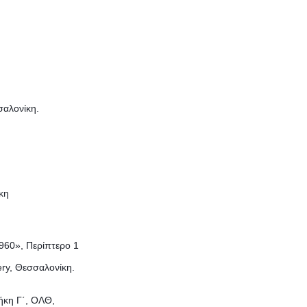
σαλονίκη.
κη
1960», Περίπτερο 1
ery, Θεσσαλονίκη.
ήκη Γ΄, ΟΛΘ,