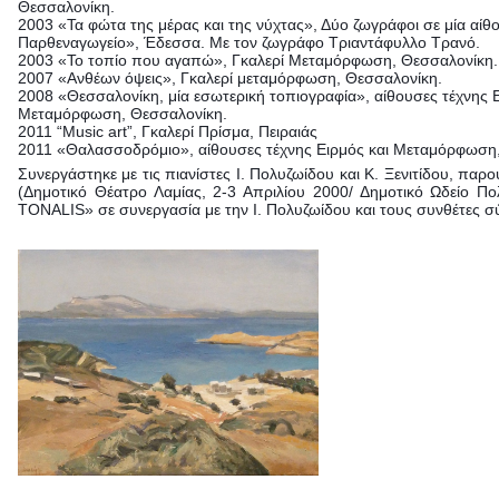
Θεσσαλονίκη.
2003 «Τα φώτα της μέρας και της νύχτας», Δύο ζωγράφοι σε μία αί
Παρθεναγωγείο», Έδεσσα. Με τον ζωγράφο Τριαντάφυλλο Τρανό.
2003 «Το τοπίο που αγαπώ», Γκαλερί Μεταμόρφωση, Θεσσαλονίκη
2007 «Ανθέων όψεις», Γκαλερί μεταμόρφωση, Θεσσαλονίκη.
2008 «Θεσσαλονίκη, μία εσωτερική τοπιογραφία», αίθουσες τέχνης 
Μεταμόρφωση, Θεσσαλονίκη.
2011 “Music art”, Γκαλερί Πρίσμα, Πειραιάς
2011 «Θαλασσοδρόμιο», αίθουσες τέχνης Ειρμός και Μεταμόρφωση
Συνεργάστηκε με τις πιανίστες Ι. Πολυζωίδου και Κ. Ξενιτίδου, πα
(Δημοτικό Θέατρο Λαμίας, 2-3 Απριλίου 2000/ Δημοτικό Ωδείο 
TONALIS» σε συνεργασία με την Ι. Πολυζωίδου και τους συνθέτες σ