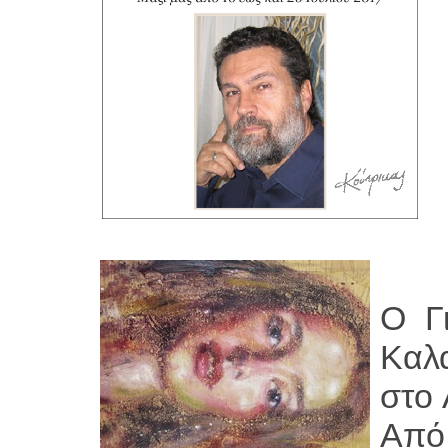
Ο Γ
Καλ
στο 
Από 