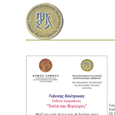
Γιάν
Έκθε
16 Ι