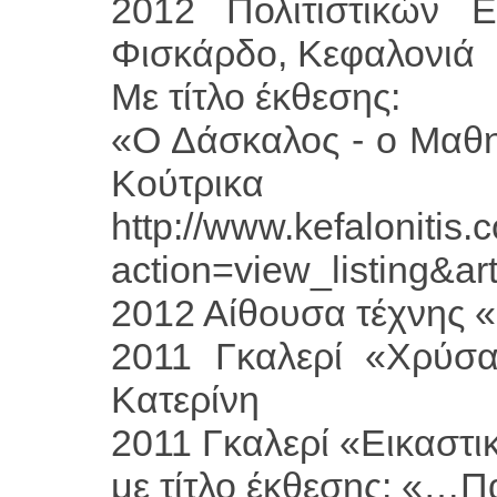
2012 Πολιτιστικών 
Φισκάρδο, Κεφαλονιά
Με τίτλο έκθεσης:
«Ο Δάσκαλος - ο Μαθητ
Κούτρικα
http://www.kefalonitis.
action=view_listing&ar
2012 Αίθουσα τέχνης 
2011 Γκαλερί «Χρύσα
Κατερίνη
2011 Γκαλερί «Εικαστι
με τίτλο έκθεσης: «…Π