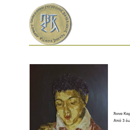
Άννα Καρ
Από 3 έ