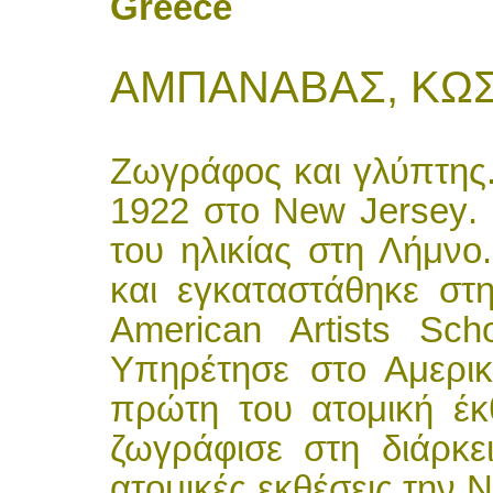
Greece
ΑΜΠΑΝAΒΑΣ
,
ΚΩ
Ζωγράφος και γλύπτης.
1922 στο
New
Jersey
.
του ηλικίας στη Λήμνο
και εγκαταστάθηκε σ
American
Artists
Scho
Υπηρέτησε στο Αμερικ
πρώτη του ατομική έ
ζωγράφισε στη διάρκε
ατομικές εκθέσεις την Ν