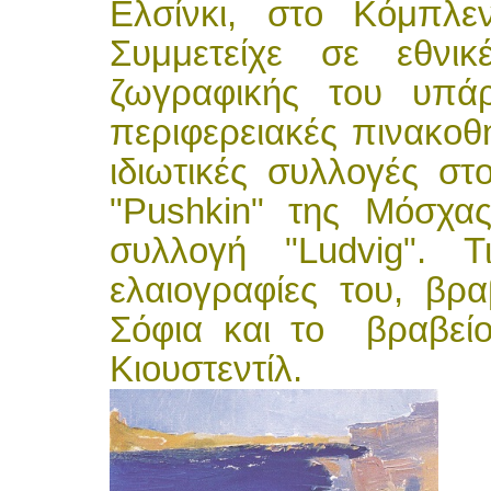
Ελσίνκι, στο Κόμπλε
Συμμετείχε σε εθνικ
ζωγραφικής του υπάρ
περιφερειακές πινακοθ
ιδιωτικές συλλογές στ
"Pushkin" της Μόσχα
συλλογή "Ludvig". 
ελαιογραφίες του, βρ
Σόφια και το βραβείο
Κιουστεντίλ.