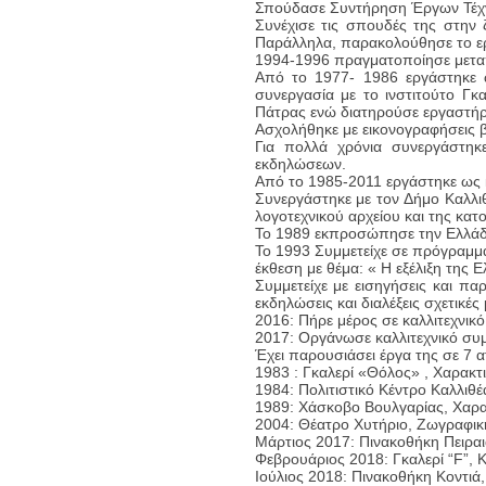
Σπούδασε Συντήρηση Έργων Τέχν
Συνέχισε τις σπουδές της στην 
Παράλληλα, παρακολούθησε το ερ
1994-1996 πραγματοποίησε μεταπ
Από το 1977- 1986 εργάστηκε ω
συνεργασία με το ινστιτούτο Γκ
Πάτρας ενώ διατηρούσε εργαστήρ
Ασχολήθηκε με εικονογραφήσεις β
Για πολλά χρόνια συνεργάστηκε
εκδηλώσεων.
Από το 1985-2011 εργάστηκε ως κ
Συνεργάστηκε με τον Δήμο Καλλιθ
λογοτεχνικού αρχείου και της κατ
Το 1989 εκπροσώπησε την Ελλάδα
Το 1993 Συμμετείχε σε πρόγραμμ
έκθεση με θέμα: « Η εξέλιξη της 
Συμμετείχε με εισηγήσεις και π
εκδηλώσεις και διαλέξεις σχετικές 
2016: Πήρε μέρος σε καλλιτεχνικ
2017: Οργάνωσε καλλιτεχνικό συμ
Έχει παρουσιάσει έργα της σε 7 ατ
1983 : Γκαλερί «Θόλος» , Χαρακτ
1984: Πολιτιστικό Κέντρο Καλλιθ
1989: Χάσκοβο Βουλγαρίας, Χαρ
2004: Θέατρο Χυτήριο, Ζωγραφικ
Μάρτιος 2017: Πινακοθήκη Πειραι
Φεβρουάριος 2018: Γκαλερί “F”, 
Ιούλιος 2018: Πινακοθήκη Κοντιά