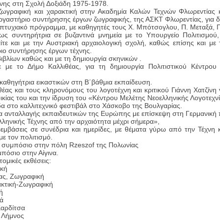
ης στη Σχολή Δοξιάδη 1975-1978.
ζωγραφική και χαρακτική στην Ακαδημία Καλών Τεχνών Φλωρεντίας 
γαστήριο συντήρησης έργων ζωγραφικής, της ΑΣΚΤ Φλωρεντίας, για δ
τυχιακό πρόγραμμα, με καθηγητές τους Χ. Μπότσογλου, Π. Μεταξά, Γ.
ς συντηρήτρια σε βυζαντινά μνημεία με το Υπουργείο Πολιτισμού,
αίτε και με την Αυστριακή αρχαιολογική σχολή, καθώς επίσης και μ
ιο συντήρησης έργων τέχνης.
ιβλίων καθώς και με τη δημιουργία σκηνικών .
 με το Δήμο Καλλιθέας, για τη δημιουργία Πολιτιστικού Κέντρου
αθηγήτρια εικαστικών στη Β΄βάθμια εκπαίδευση.
έας και τους κληρονόμους του λογοτέχνη και κριτικού Γιάννη Χατζίνη 
οικίας του και την ίδρυση του «Κέντρου Μελέτης Νεοελληνικής Λογοτεχν
 στο καλλιτεχνικό φεστιβάλ στο Χάσκοβο της Βουλγαρίας.
α ανταλλαγής εκπαιδευτικών της Ευρώπης με επίσκεψη στη Γερμανική 
Ελληνικής Τέχνης από την αρχαιότητα μέχρι σήμερα»,
αρεμβάσεις σε συνέδρια και ημερίδες, με θέματα γύρω από την Τέχνη 
με τον πολιτισμό.
ό συμπόσιο στην πόλη Rzeszof της Πολωνίας
πόσιο στην Αίγινα.
ομικές εκθέσεις:
ική
έας, Ζωγραφική
ακτική-Ζωγραφική
ή
ά
Καρδίτσα
, Λήμνος